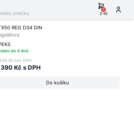
0
0 Kč
TX50 REG DS4 DIN
egulátory
PEKS
dání do 3 dnů
934 Kč bez DPH
 390 Kč s DPH
Do košíku