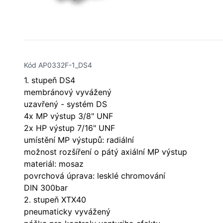
Kód AP0332F-1_DS4
1. stupeň DS4
membránový vyvážený
uzavřený - systém DS
4x MP výstup 3/8" UNF
2x HP výstup 7/16" UNF
umístění MP výstupů: radiální
možnost rozšíření o pátý axiální MP výstup
materiál: mosaz
povrchová úprava: lesklé chromování
DIN 300bar
2. stupeň XTX40
pneumaticky vyvážený