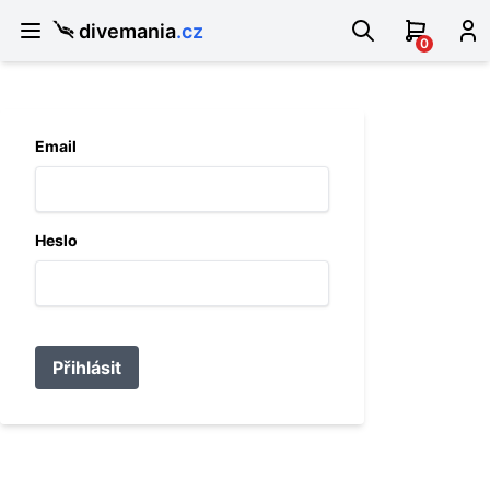
divemania
.cz
0
Email
Heslo
Přihlásit