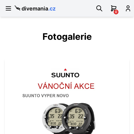
divemania
.cz
0
Fotogalerie