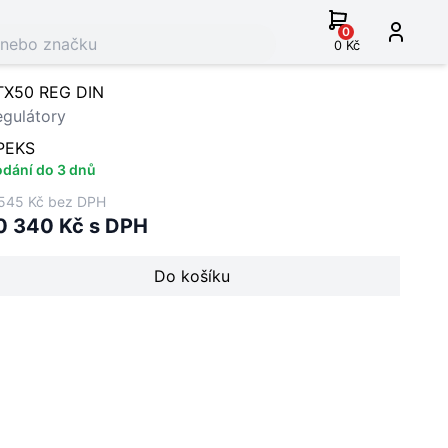
0
0 Kč
TX50 REG DIN
egulátory
PEKS
dání do 3 dnů
545 Kč bez DPH
0 340 Kč s DPH
Do košíku