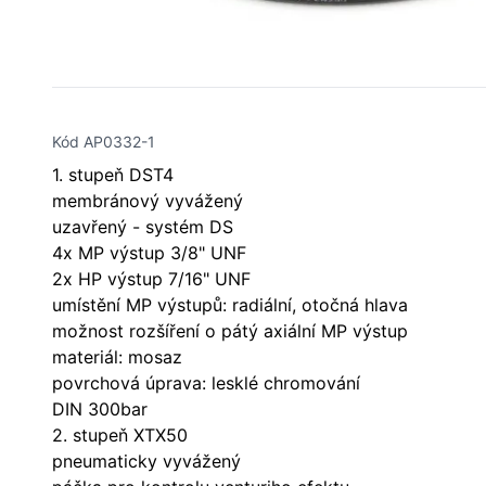
Kód AP0332-1
1. stupeň DST4
membránový vyvážený
uzavřený - systém DS
4x MP výstup 3/8" UNF
2x HP výstup 7/16" UNF
umístění MP výstupů: radiální, otočná hlava
možnost rozšíření o pátý axiální MP výstup
materiál: mosaz
povrchová úprava: lesklé chromování
DIN 300bar
2. stupeň XTX50
pneumaticky vyvážený