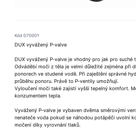
Kód D70001
DUX vyvážený P-valve
DUX vyvážený P-valve je vhodný pro jak pro suché 
Odváděbí moči z těla je velmi důležité zejména při 
ponorech ve studené vodě. Při zaještění správné hy
průběhu ponoru. Právě to P-ventily umožňují.
Vyloučení moči také zajistí vyšší tepelný komfort. 
konzumentem tepla.
Vyvážený P-valve je vybaven dvěma směrovými ventil
nenateče voda pokud se náhodou potápěči uvolní kon
močení díky vyrovnání tlaků.