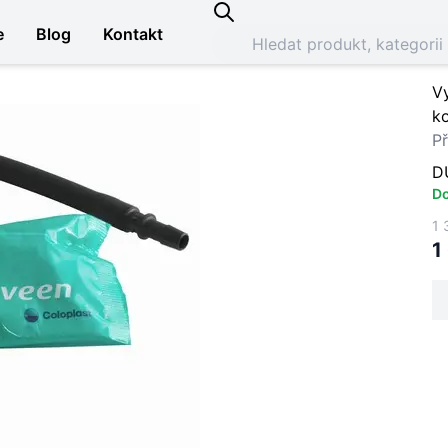
e
Blog
Kontakt
V
k
Př
D
Do
1 
1