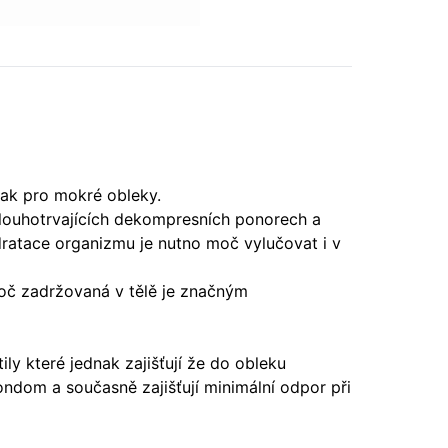
tak pro mokré obleky.
dlouhotrvajících dekompresních ponorech a
dratace organizmu je nutno moč vylučovat i v
Moč zadržovaná v tělě je značným
y které jednak zajišťují že do obleku
dom a současně zajišťují minimální odpor při