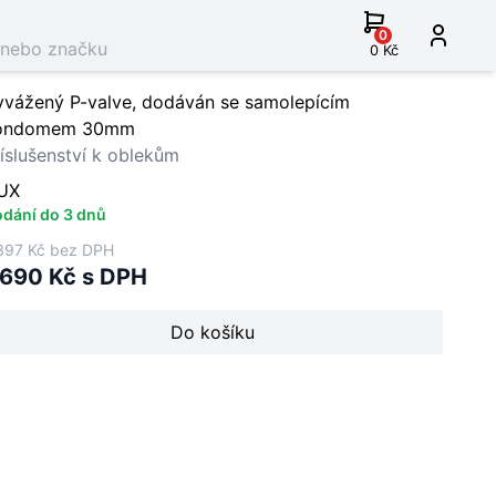
0
0 Kč
yvážený P-valve, dodáván se samolepícím
ondomem 30mm
íslušenství k oblekům
UX
dání do 3 dnů
397 Kč bez DPH
 690 Kč s DPH
Do košíku