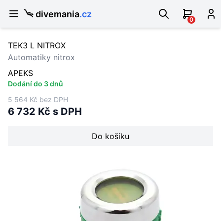
divemania
.cz
0
TEK3 L NITROX
Automatiky nitrox
APEKS
Dodání do 3 dnů
5 564 Kč bez DPH
6 732 Kč s DPH
Do košíku