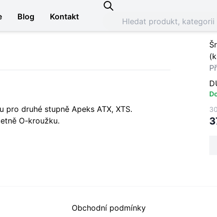
e
Blog
Kontakt
Š
(k
Př
D
Do
u pro druhé stupně Apeks ATX, XTS.
30
3
četně O-kroužku.
Obchodní podmínky