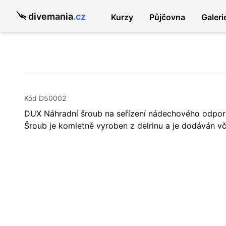
divemania
.cz
Kurzy
Půjčovna
Galeri
Kód D50002
DUX Náhradní šroub na seřízení nádechového odpor
Šroub je komletně vyroben z delrinu a je dodáván v