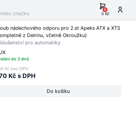
0
0 Kč
roub nádechového odporu pro 2.st Apeks ATX a XTS
ompletně z Delrinu, včetně Okroužku)
íslušenství pro automatiky
UX
dání do 3 dnů
6 Kč bez DPH
70 Kč s DPH
Do košíku