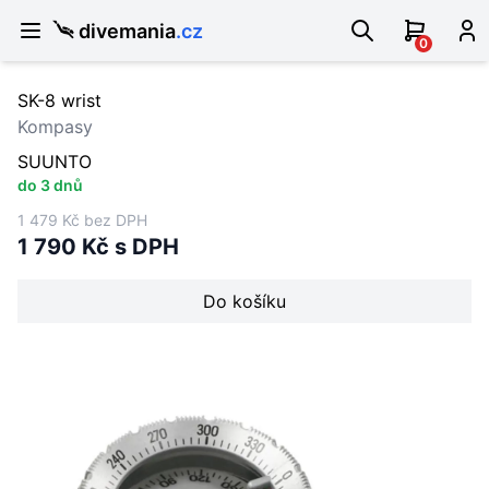
divemania
.cz
0
SK-8 wrist
Kompasy
SUUNTO
do 3 dnů
1 479 Kč bez DPH
1 790 Kč s DPH
Do košíku