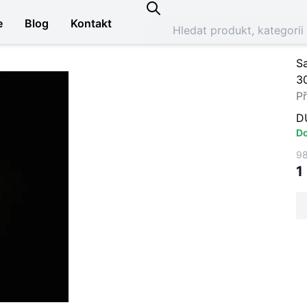
e
Blog
Kontakt
S
3
Př
D
Do
98
1