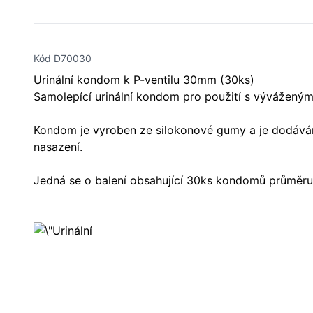
Kód D70030
Urinální kondom k P-ventilu 30mm (30ks)
Samolepící urinální kondom pro použití s výváženým
Kondom je vyroben ze silokonové gumy a je dodáván
nasazení.
Jedná se o balení obsahující 30ks kondomů průměr