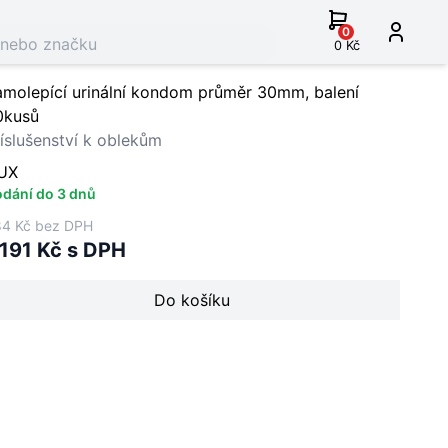
0
0 Kč
amolepící urinální kondom průměr 30mm, balení
0kusů
íslušenství k oblekům
UX
dání do 3 dnů
4 Kč bez DPH
 191 Kč s DPH
Do košíku