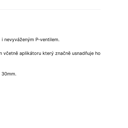
 i nevyváženým P-ventilem.
 včetně aplikátoru který značně usnadňuje ho
u 30mm.