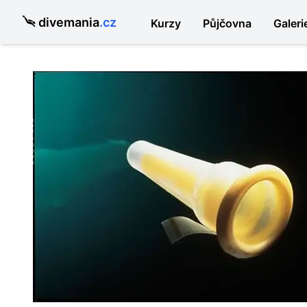
divemania
.cz
Kurzy
Půjčovna
Galeri