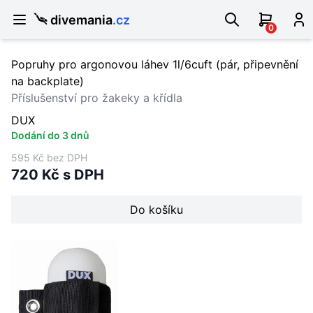
divemania
.cz
0
Popruhy pro argonovou láhev 1l/6cuft (pár, připevnění
na backplate)
Příslušenství pro žakeky a křídla
DUX
Dodání do 3 dnů
595 Kč bez DPH
720 Kč s DPH
Do košíku