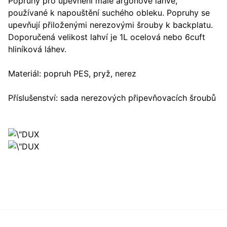
Popruhy pro upevnění malé argonové láhve,
používané k napouštění suchého obleku. Popruhy se
upevňují přiloženými nerezovými šrouby k backplatu.
Doporučená velikost lahví je 1L ocelová nebo 6cuft
hliníková láhev.
Materiál: popruh PES, pryž, nerez
Příslušenství: sada nerezových připevňovacích šroubů