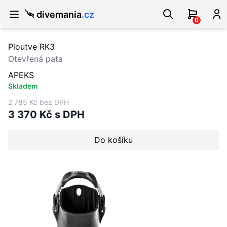
divemania
.cz
0
Ploutve RK3
Otevřená pata
APEKS
Skladem
2 785 Kč bez DPH
3 370 Kč s DPH
Do košíku