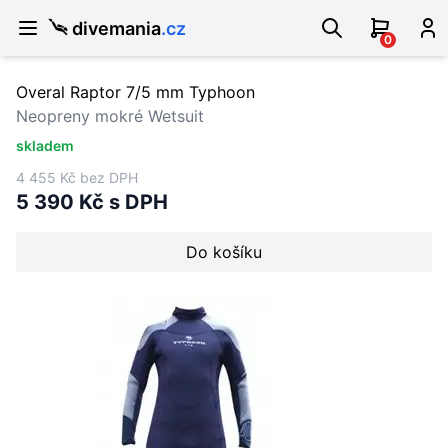
divemania
.cz
0
Overal Raptor 7/5 mm Typhoon
Neopreny mokré Wetsuit
skladem
4 455 Kč bez DPH
5 390 Kč s DPH
Do košíku