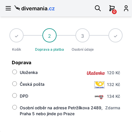
divemania
.cz
0
✓
2
3
✓
Košík
Doprava a platba
Osobní údaje
Doprava
Uloženka
120 Kč
Česká pošta
132 Kč
DPD
134 Kč
Osobní odběr na adrese Petržílkova 2489,
Zdarma
Praha 5 nebo jinde po Praze