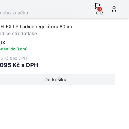
0
0 Kč
IFLEX LP hadice regulátoru 80cm
dice středotlaké
UX
dání do 3 dnů
5 Kč bez DPH
 095 Kč s DPH
Do košíku