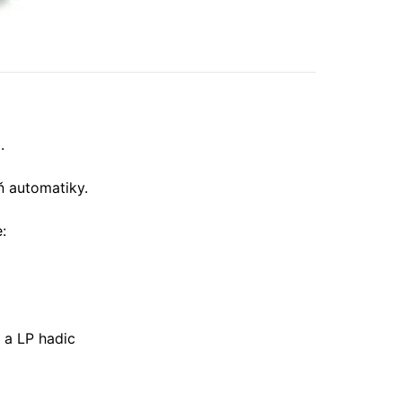
.
ň automatiky.
:
 a LP hadic