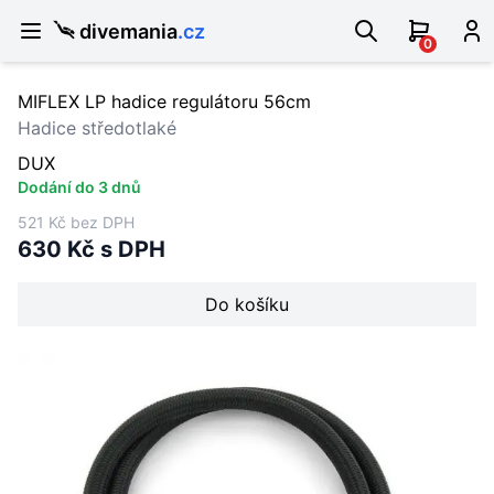
divemania
.cz
0
MIFLEX LP hadice regulátoru 56cm
Hadice středotlaké
DUX
Dodání do 3 dnů
521 Kč bez DPH
630 Kč s DPH
Do košíku