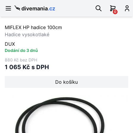
divemania
.cz
0
MIFLEX HP hadice 100cm
Hadice vysokotlaké
DUX
Dodání do 3 dnů
880 Kč bez DPH
1 065 Kč s DPH
Do košíku