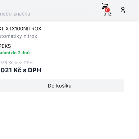
0
0 Kč
ST XTX100NITROX
tomatiky nitrox
PEKS
dání do 3 dnů
976 Kč bez DPH
 021 Kč s DPH
Do košíku