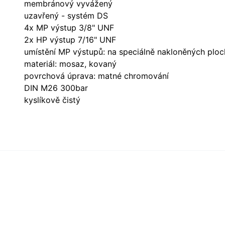
membránový vyvážený
uzavřený - systém DS
4x MP výstup 3/8" UNF
2x HP výstup 7/16" UNF
umístění MP výstupů: na speciálně nakloněných plo
materiál: mosaz, kovaný
povrchová úprava: matné chromování
DIN M26 300bar
kyslíkově čistý