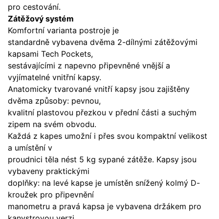
pro cestování.
Zátěžový systém
Komfortní varianta postroje je
standardně vybavena dvěma 2-dílnými zátěžovými
kapsami Tech Pockets,
sestávajícími z napevno připevněné vnější a
vyjímatelné vnitřní kapsy.
Anatomicky tvarované vnitří kapsy jsou zajištěny
dvěma způsoby: pevnou,
kvalitní plastovou přezkou v přední části a suchým
zipem na svém obvodu.
Každá z kapes umožní i přes svou kompaktní velikost
a umístění v
proudnici těla nést 5 kg sypané zátěže. Kapsy jsou
vybaveny praktickými
doplňky: na levé kapse je umístěn snížený kolmý D-
kroužek pro připevnění
manometru a pravá kapsa je vybavena držákem pro
kanystrovou verzi