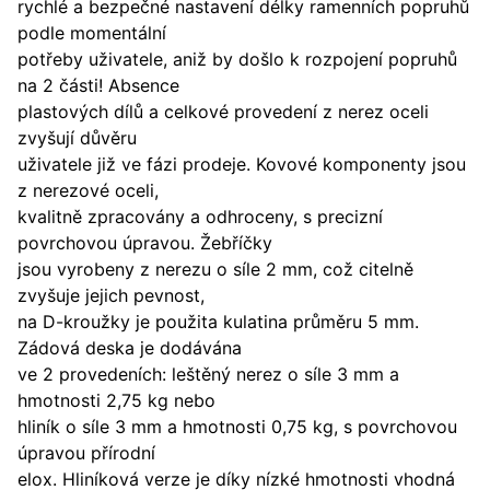
rychlé a bezpečné nastavení délky ramenních popruhů
podle momentální
potřeby uživatele, aniž by došlo k rozpojení popruhů
na 2 části! Absence
plastových dílů a celkové provedení z nerez oceli
zvyšují důvěru
uživatele již ve fázi prodeje. Kovové komponenty jsou
z nerezové oceli,
kvalitně zpracovány a odhroceny, s precizní
povrchovou úpravou. Žebříčky
jsou vyrobeny z nerezu o síle 2 mm, což citelně
zvyšuje jejich pevnost,
na D-kroužky je použita kulatina průměru 5 mm.
Zádová deska je dodávána
ve 2 provedeních: leštěný nerez o síle 3 mm a
hmotnosti 2,75 kg nebo
hliník o síle 3 mm a hmotnosti 0,75 kg, s povrchovou
úpravou přírodní
elox. Hliníková verze je díky nízké hmotnosti vhodná