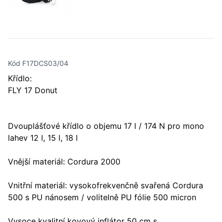
Kód F17DCS03/04
Křídlo:
FLY 17 Donut
Dvouplášťové křídlo o objemu 17 l / 174 N pro mono
lahev 12 l, 15 l, 18 l
Vnější materiál: Cordura 2000
Vnitřní materiál: vysokofrekvenčně svařená Cordura
500 s PU nánosem / volitelně PU fólie 500 micron
Vysoce kvalitní kovový inflátor 50 cm s