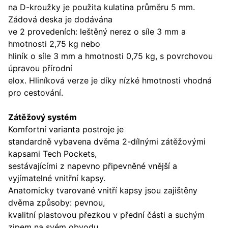
na D-kroužky je použita kulatina průměru 5 mm.
Zádová deska je dodávána
ve 2 provedeních: leštěný nerez o síle 3 mm a
hmotnosti 2,75 kg nebo
hliník o síle 3 mm a hmotnosti 0,75 kg, s povrchovou
úpravou přírodní
elox. Hliníková verze je díky nízké hmotnosti vhodná
pro cestování.
Zátěžový systém
Komfortní varianta postroje je
standardně vybavena dvěma 2-dílnými zátěžovými
kapsami Tech Pockets,
sestávajícími z napevno připevněné vnější a
vyjímatelné vnitřní kapsy.
Anatomicky tvarované vnitří kapsy jsou zajištěny
dvěma způsoby: pevnou,
kvalitní plastovou přezkou v přední části a suchým
zipem na svém obvodu.