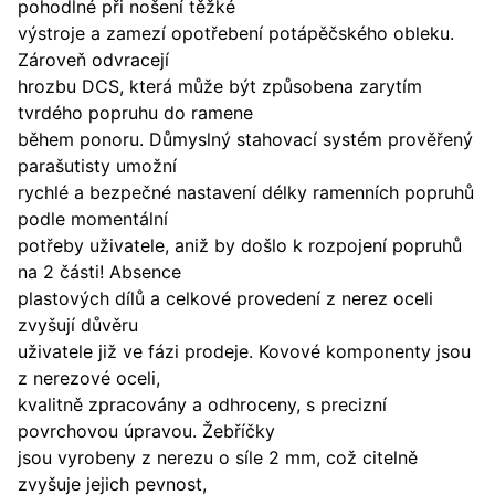
pohodlné při nošení těžké
výstroje a zamezí opotřebení potápěčského obleku.
Zároveň odvracejí
hrozbu DCS, která může být způsobena zarytím
tvrdého popruhu do ramene
během ponoru. Důmyslný stahovací systém prověřený
parašutisty umožní
rychlé a bezpečné nastavení délky ramenních popruhů
podle momentální
potřeby uživatele, aniž by došlo k rozpojení popruhů
na 2 části! Absence
plastových dílů a celkové provedení z nerez oceli
zvyšují důvěru
uživatele již ve fázi prodeje. Kovové komponenty jsou
z nerezové oceli,
kvalitně zpracovány a odhroceny, s precizní
povrchovou úpravou. Žebříčky
jsou vyrobeny z nerezu o síle 2 mm, což citelně
zvyšuje jejich pevnost,