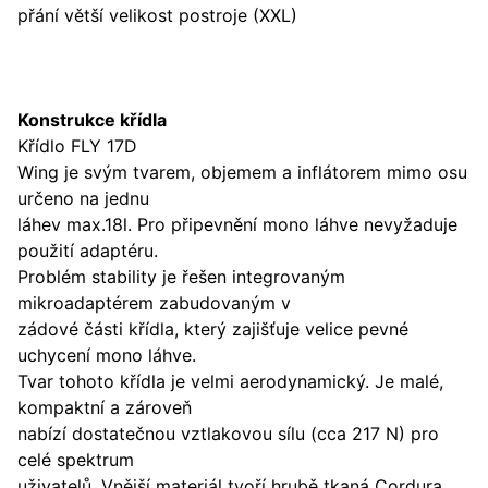
přání větší velikost postroje (XXL)
Konstrukce křídla
Křídlo FLY 17D
Wing je svým tvarem, objemem a inflátorem mimo osu
určeno na jednu
láhev max.18l. Pro připevnění mono láhve nevyžaduje
použití adaptéru.
Problém stability je řešen integrovaným
mikroadaptérem zabudovaným v
zádové části křídla, který zajišťuje velice pevné
uchycení mono láhve.
Tvar tohoto křídla je velmi aerodynamický. Je malé,
kompaktní a zároveň
nabízí dostatečnou vztlakovou sílu (cca 217 N) pro
celé spektrum
uživatelů. Vnější materiál tvoří hrubě tkaná Cordura