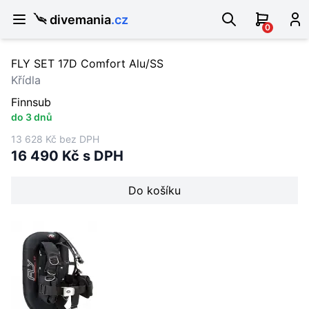
divemania
.cz
0
FLY SET 17D Comfort Alu/SS
Křídla
Finnsub
do 3 dnů
13 628 Kč bez DPH
16 490 Kč s DPH
Do košíku