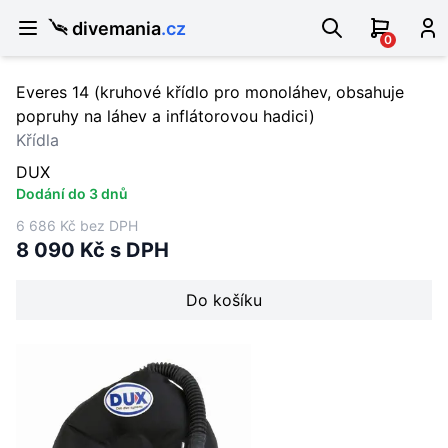
divemania
.cz
0
Everes 14 (kruhové křídlo pro monoláhev, obsahuje
popruhy na láhev a inflátorovou hadici)
Křídla
DUX
Dodání do 3 dnů
6 686 Kč bez DPH
8 090 Kč s DPH
Do košíku