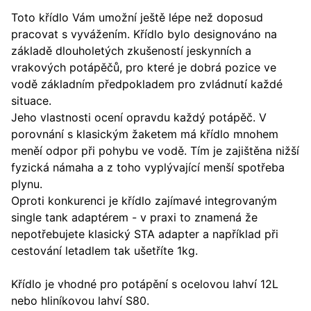
Toto křídlo Vám umožní ještě lépe než doposud
pracovat s vyvážením. Křídlo bylo designováno na
základě dlouholetých zkušeností jeskynních a
vrakových potápěčů, pro které je dobrá pozice ve
vodě základním předpokladem pro zvládnutí každé
situace.
Jeho vlastnosti ocení opravdu každý potápěč. V
porovnání s klasickým žaketem má křídlo mnohem
meněí odpor při pohybu ve vodě. Tím je zajištěna nižší
fyzická námaha a z toho vyplývající menší spotřeba
plynu.
Oproti konkurenci je křídlo zajímavé integrovaným
single tank adaptérem - v praxi to znamená že
nepotřebujete klasický STA adapter a například při
cestování letadlem tak ušetříte 1kg.
Křídlo je vhodné pro potápění s ocelovou lahví 12L
nebo hliníkovou lahví S80.