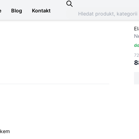
e
Blog
Kontakt
E
N
do
72
8
skem