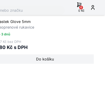
0
0 Kč
lastek Glove 5mm
eoprenové rukavice
 3 dnů
7 Kč bez DPH
80 Kč s DPH
Do košíku