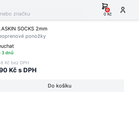
0
0 Kč
LASKIN SOCKS 2mm
eoprenové ponožky
euchat
 3 dnů
8 Kč bez DPH
90 Kč s DPH
Do košíku