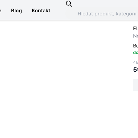
e
Blog
Kontakt
E
N
B
do
48
5