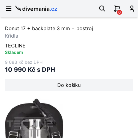
divemania
.cz
0
Donut 17 + backplate 3 mm + postroj
Křídla
TECLINE
Skladem
9 083 Kč bez DPH
10 990 Kč s DPH
Do košíku