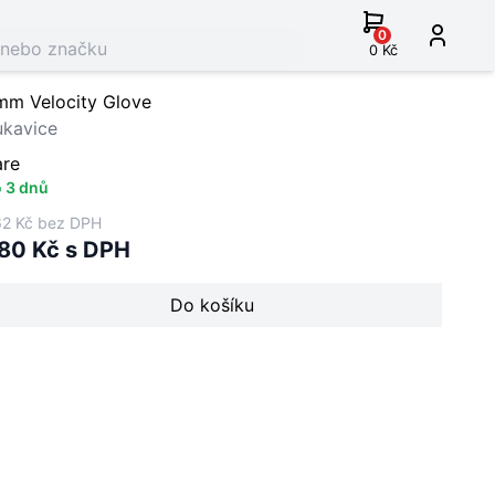
0
0 Kč
mm Velocity Glove
ukavice
are
 3 dnů
2 Kč bez DPH
80 Kč s DPH
Do košíku