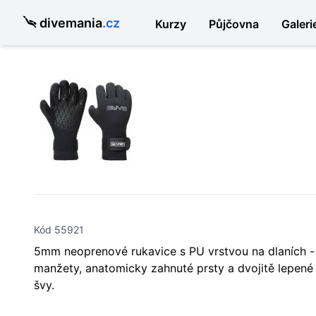
divemania
.cz
Kurzy
Půjčovna
Galeri
Kód 55921
5mm neoprenové rukavice s PU vrstvou na dlaních -
manžety, anatomicky zahnuté prsty a dvojitě lepené
švy.