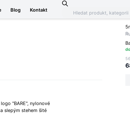
e
Blog
Kontakt
5
R
B
do
56
6
 logo "BARE", nylonové
 a slepým stehem šité