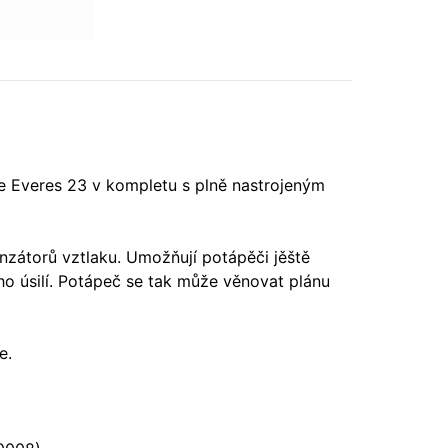
e Everes 23 v kompletu s plně nastrojeným
zátorů vztlaku. Umožňují potápěči jěště
ího úsilí. Potápeč se tak může věnovat plánu
e.