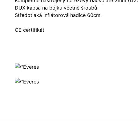
Kompletně nastrojený nerezový backplate 3mm (D2
DUX kapsa na bójku včetně šroubů
Středotlaká inflátorová hadice 60cm.
CE certifikát