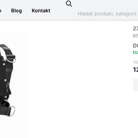
e
Blog
Kontakt
2
Kř
D
Do
10
1