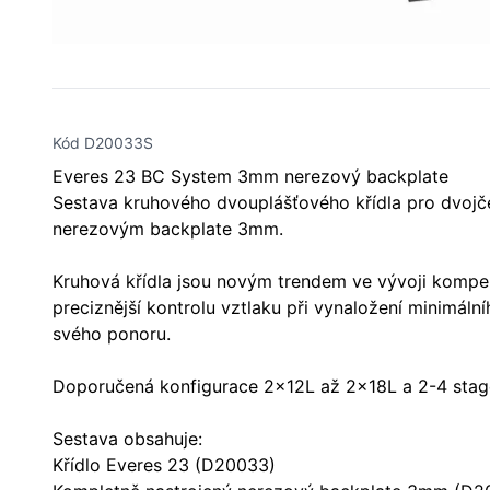
Kód D20033S
Everes 23 BC System 3mm nerezový backplate
Sestava kruhového dvouplášťového křídla pro dvojč
nerezovým backplate 3mm.
Kruhová křídla jsou novým trendem ve vývoji kompen
preciznější kontrolu vztlaku při vynaložení minimáln
svého ponoru.
Doporučená konfigurace 2x12L až 2x18L a 2-4 stag
Sestava obsahuje:
Křídlo Everes 23 (D20033)