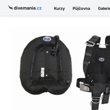
divemania
.cz
Kurzy
Půjčovna
Galeri