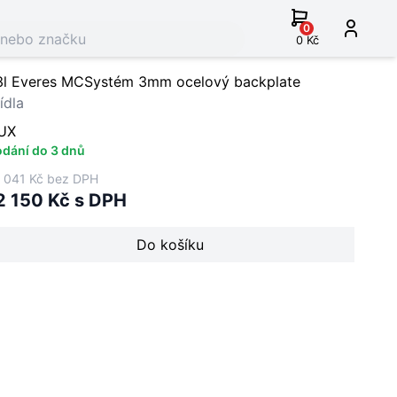
0
0 Kč
3l Everes MCSystém 3mm ocelový backplate
ídla
UX
dání do 3 dnů
 041 Kč bez DPH
2 150 Kč s DPH
Do košíku