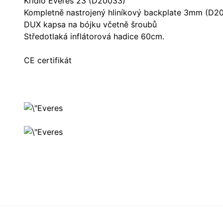
Křídlo Everes 23 (D20033)
Kompletně nastrojený hliníkový backplate 3mm (D2
DUX kapsa na bójku včetně šroubů
Středotlaká inflátorová hadice 60cm.
CE certifikát