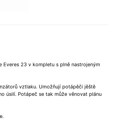
e Everes 23 v kompletu s plně nastrojeným
zátorů vztlaku. Umožňují potápěči jěště
ího úsilí. Potápeč se tak může věnovat plánu
e.