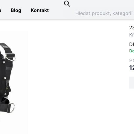
e
Blog
Kontakt
2
Kř
D
Do
9 
1