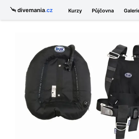
divemania
.cz
Kurzy
Půjčovna
Galeri