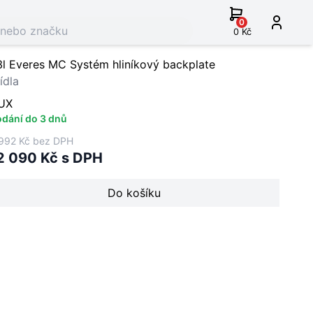
0
0 Kč
3l Everes MC Systém hliníkový backplate
ídla
UX
dání do 3 dnů
992 Kč bez DPH
2 090 Kč s DPH
Do košíku