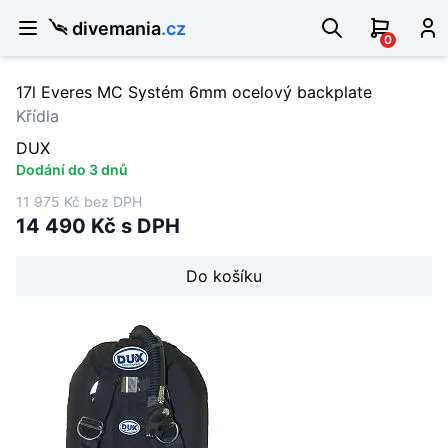
divemania
.cz
0
17l Everes MC Systém 6mm ocelový backplate
Křídla
DUX
Dodání do 3 dnů
11 975 Kč bez DPH
14 490 Kč s DPH
Do košíku