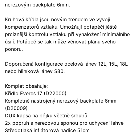
nerezovým backplate 6mm.
Kruhová křídla jsou novým trendem ve vývoji
kompenzátorů vztlaku. Umožňují potápěči jěště
prciznější kontrolu vztlaku při vynaložení minimálního
úsilí. Potápeč se tak může věnovat plánu svého
ponoru.
Doporučená konfigurace ocelová láhev 12L, 15L, 18L
nebo hliníková láhev S80.
Komplet obsahuje:
Křídlo Everes 17 (D22000)
Kompletně nastrojený nerezový backplate 6mm
(D20009)
DUX kapsa na bójku včetně šroubů
2x popruh s nerezovou sponou pro uchycení lahve
Středotlaká inflátorová hadice 51cm